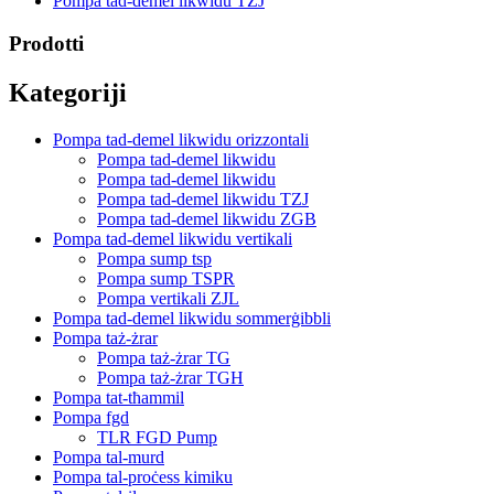
Pompa tad-demel likwidu TZJ
Prodotti
Kategoriji
Pompa tad-demel likwidu orizzontali
Pompa tad-demel likwidu
Pompa tad-demel likwidu
Pompa tad-demel likwidu TZJ
Pompa tad-demel likwidu ZGB
Pompa tad-demel likwidu vertikali
Pompa sump tsp
Pompa sump TSPR
Pompa vertikali ZJL
Pompa tad-demel likwidu sommerġibbli
Pompa taż-żrar
Pompa taż-żrar TG
Pompa taż-żrar TGH
Pompa tat-tħammil
Pompa fgd
TLR FGD Pump
Pompa tal-murd
Pompa tal-proċess kimiku