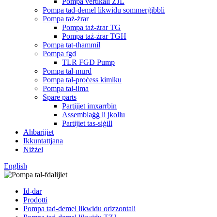
Pompa vertikali ZJL
Pompa tad-demel likwidu sommerġibbli
Pompa taż-żrar
Pompa taż-żrar TG
Pompa taż-żrar TGH
Pompa tat-tħammil
Pompa fgd
TLR FGD Pump
Pompa tal-murd
Pompa tal-proċess kimiku
Pompa tal-ilma
Spare parts
Partijiet imxarrbin
Assemblaġġ li jkollu
Partijiet tas-siġill
Aħbarijiet
Ikkuntattjana
Niżżel
English
Id-dar
Prodotti
Pompa tad-demel likwidu orizzontali