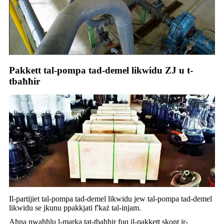
Pakkett tal-pompa tad-demel likwidu ZJ u t-
tbaħħir
Il-partijiet tal-pompa tad-demel likwidu jew tal-pompa tad-demel
likwidu se jkunu ppakkjati f'każ tal-injam.
Aħna nwaħħlu l-marka tat-tbaħħir fuq il-pakkett skont ir-