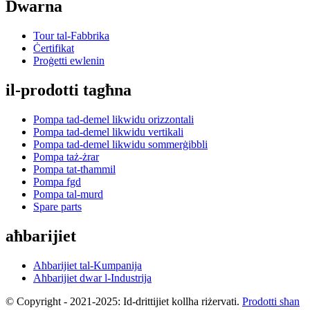
Dwarna
Tour tal-Fabbrika
Ċertifikat
Proġetti ewlenin
il-prodotti tagħna
Pompa tad-demel likwidu orizzontali
Pompa tad-demel likwidu vertikali
Pompa tad-demel likwidu sommerġibbli
Pompa taż-żrar
Pompa tat-tħammil
Pompa fgd
Pompa tal-murd
Spare parts
aħbarijiet
Aħbarijiet tal-Kumpanija
Aħbarijiet dwar l-Industrija
© Copyright - 2021-2025: Id-drittijiet kollha riżervati.
Prodotti sħan