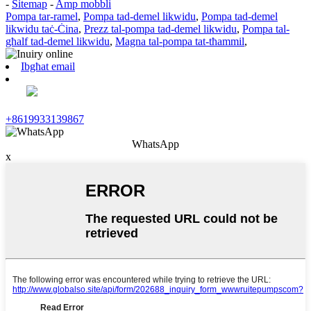
-
Sitemap
-
Amp mobbli
Pompa tar-ramel
,
Pompa tad-demel likwidu
,
Pompa tad-demel
likwidu taċ-Ċina
,
Prezz tal-pompa tad-demel likwidu
,
Pompa tal-
għalf tad-demel likwidu
,
Magna tal-pompa tat-tħammil
,
Ibgħat email
+8619933139867
WhatsApp
x