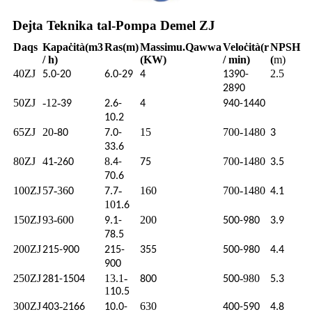
Dejta Teknika tal-Pompa Demel ZJ
Daqs
Kapaċità
(m3
Ras
(m)
Massimu.
Qawwa
Veloċità
(r
NPSH
/ h)
(KW)
/ min)
(
m)
40ZJ
2.5
5.0-20
6.0-29
4
1390-
2890
50ZJ
-12-
39
2.6-
4
940-1440
10.2
65ZJ
20-
15
700-1480
80
7.0-
3
33.6
80ZJ
4
-2
8
700-1480
1
60
.4-
75
3.5
70.6
100ZJ
5
-36
-
160
700-1480
7
0
7.7
4.1
10
1.6
150ZJ
93-600
200
9.1-
500-980
3.9
78.5
200ZJ
215-900
215-
355
500-980
4.4
900
250ZJ
13.1-
-980
281-1504
800
500
5.3
1
10.5
300ZJ
-2
630
403
166
10.0-
400-590
4.8