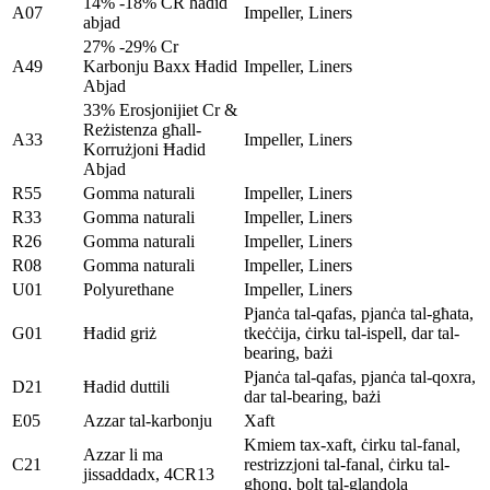
14% -18% CR ħadid
A07
Impeller, Liners
abjad
27% -29% Cr
A49
Karbonju Baxx Ħadid
Impeller, Liners
Abjad
33% Erosjonijiet Cr &
Reżistenza għall-
A33
Impeller, Liners
Korrużjoni Ħadid
Abjad
R55
Gomma naturali
Impeller, Liners
R33
Gomma naturali
Impeller, Liners
R26
Gomma naturali
Impeller, Liners
R08
Gomma naturali
Impeller, Liners
U01
Polyurethane
Impeller, Liners
Pjanċa tal-qafas, pjanċa tal-għata,
G01
Ħadid griż
tkeċċija, ċirku tal-ispell, dar tal-
bearing, bażi
Pjanċa tal-qafas, pjanċa tal-qoxra,
D21
Ħadid duttili
dar tal-bearing, bażi
E05
Azzar tal-karbonju
Xaft
Kmiem tax-xaft, ċirku tal-fanal,
Azzar li ma
C21
restrizzjoni tal-fanal, ċirku tal-
jissaddadx, 4CR13
għonq, bolt tal-glandola