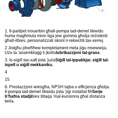
1. Il-partijiet imxarrbin għall-pompa tad-demel likwidu
huma magħmula minn liga jew gomma għolja reżistenti
għall-ilbies, personalizzati skont ir-rekwiżiti tax-xerrej.
2 Jistgħu jitneħħew kompletament meta jiġu msewwija.
Użu ta 'assemblaġġ li jkollu
lubrikazzjoni tal-grass
.
3. Is-siġill tax-xaft jista 'juża
Siġill tal-ippakkjar, siġill tal-
ispell u siġill mekkaniku.
4
15
6. Prestazzjoni wiesgħa, NPSH tajba u effiċjenza għolja.
Il-pompa tad-demel likwidu jista 'jiġi installat fih
Serje
b'ħafna stadji
biex tiltaqa 'mal-kunsinna għal distanza
twila.