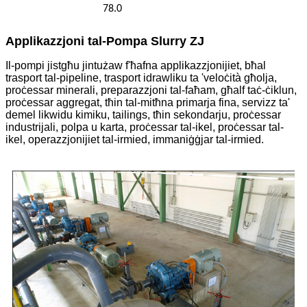
78.0
Applikazzjoni tal-Pompa Slurry ZJ
Il-pompi jistgħu jintużaw f'ħafna applikazzjonijiet, bħal
trasport tal-pipeline, trasport idrawliku ta 'veloċità għolja,
proċessar minerali, preparazzjoni tal-faħam, għalf taċ-ċiklun,
proċessar aggregat, tħin tal-mitħna primarja fina, servizz ta'
demel likwidu kimiku, tailings, tħin sekondarju, proċessar
industrijali, polpa u karta, proċessar tal-ikel, proċessar tal-
ikel, operazzjonijiet tal-irmied, immaniġġjar tal-irmied.