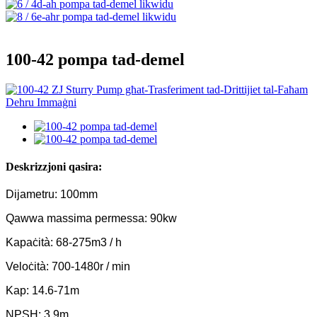
100-42 pompa tad-demel
Deskrizzjoni qasira:
Dijametru: 100mm
Qawwa massima permessa: 90kw
Kapaċità: 68-275m3 / h
Veloċità: 700-1480r / min
Kap: 14.6-71m
NPSH: 3.9m