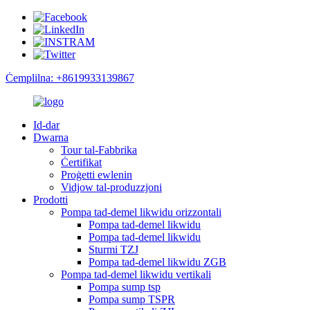
Ċemplilna: +8619933139867
Id-dar
Dwarna
Tour tal-Fabbrika
Ċertifikat
Proġetti ewlenin
Vidjow tal-produzzjoni
Prodotti
Pompa tad-demel likwidu orizzontali
Pompa tad-demel likwidu
Pompa tad-demel likwidu
Sturmi TZJ
Pompa tad-demel likwidu ZGB
Pompa tad-demel likwidu vertikali
Pompa sump tsp
Pompa sump TSPR