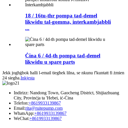
18 / 16tu-thr pompa tad-demel
likwidu tal-gomma, interkambjabbli
...
Ċina 6 / 4d-th pompa tad-demel
likwidu u spare parts
Jekk jogħġbok ħalli l-email tiegħek lilna, se nkunu f'kuntatt fi żmien
24 siegħa.
Inkjesta
Indirizz: Nandong Town, Gaocheng District, Shijiazhuang
City, Provinċja ta 'Hebei, iċ-Ċina
Telefon:
+8619933139867
Email:
rita@ruitepump.com
WhatsApp:
+8619933139867
WeChat:
+8619933139867