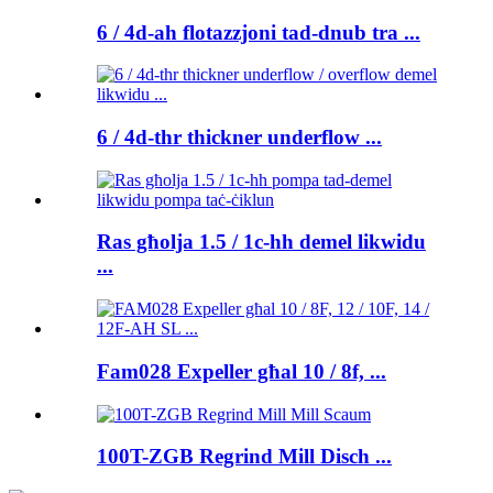
6 / 4d-ah flotazzjoni tad-dnub tra ...
6 / 4d-thr thickner underflow ...
Ras għolja 1.5 / 1c-hh demel likwidu
...
Fam028 Expeller għal 10 / 8f, ...
100T-ZGB Regrind Mill Disch ...