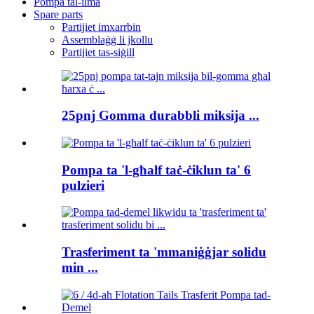
Pompa tal-ilma
Spare parts
Partijiet imxarrbin
Assemblaġġ li jkollu
Partijiet tas-siġill
25pnj Gomma durabbli miksija ...
Pompa ta 'l-għalf taċ-ċiklun ta' 6
pulzieri
Trasferiment ta 'mmaniġġjar solidu
min ...