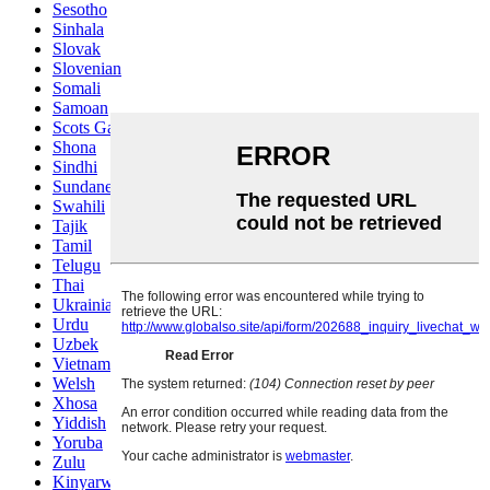
Sesotho
Sinhala
Slovak
Slovenian
Somali
Samoan
Scots Gaelic
Shona
Sindhi
Sundanese
Swahili
Tajik
Tamil
Telugu
Thai
Ukrainian
Urdu
Uzbek
Vietnamese
Welsh
Xhosa
Yiddish
Yoruba
Zulu
Kinyarwanda