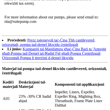
rekwiżiti tax-xerrej.
For more information about our pumps, please send email to:
rita@ruitepump.com
Preċedenti:
Prezz raġonevoli taċ-Ċina Thh cantilevered,
orizzontali, pompa tad-demel likwidu ċentrifugali
Li jmiss:
Kumpaniji tal-Manifattura għaċ-Ċina Bażi ta 'Appoġġ
għall-Pompa tad-Demel tal-Ħadid Fid għall-Pompa Ċentrifugali
Orizzontali Pompa li tirreżisti d-demel likwidu
Materjal tal-pompa tad-demel likwidu cantilevered, orizzontali,
ċentrifugali:
Kodiċi
Deskrizzjoni tal-
Komponenti tal-applikazzjoni
materjali
Materjal
Impeller, Liners, Expeller,
23% -30% CR ħadid
Expeller Ring, Mighting Box,
A05
abjad
Throatbush, Frame Plate Liner
Daħħal