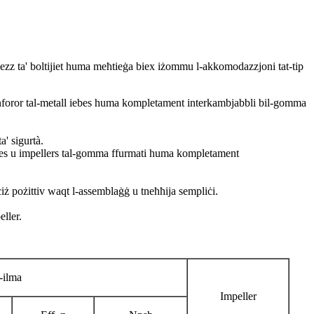
rmezz ta' boltijiet huma meħtieġa biex iżommu l-akkomodazzjoni tat-tip
 L-inforor tal-metall iebes huma kompletament interkambjabbli bil-gomma
a' sigurtà.
 iebes u impellers tal-gomma ffurmati huma kompletament
iż pożittiv waqt l-assemblaġġ u tneħħija sempliċi.
ller.
l-ilma
Impeller