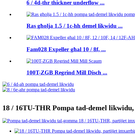
6 / 4d-thr thickner underflow ...
Ras għolja 1.5 / 1c-hh demel likwidu ...
Fam028 Expeller għal 10 / 8f, ...
100T-ZGB Regrind Mill Disch ...
18 / 16TU-THR Pompa tad-demel likwidu, p