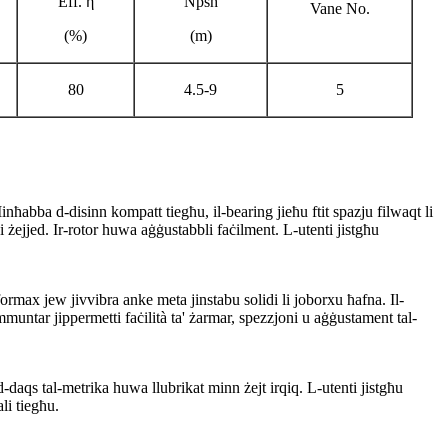
Eff. η
Npsh
Vane No.
(%)
(m)
80
4.5-9
5
inħabba d-disinn kompatt tiegħu, il-bearing jieħu ftit spazju filwaqt li
ni żejjed. Ir-rotor huwa aġġustabbli faċilment. L-utenti jistgħu
eformax jew jivvibra anke meta jinstabu solidi li joborxu ħafna. Il-
mmuntar jippermetti faċilità ta' żarmar, spezzjoni u aġġustament tal-
d-daqs tal-metrika huwa llubrikat minn żejt irqiq. L-utenti jistgħu
li tiegħu.