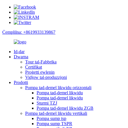
Ċemplilna: +8619933139867
Id-dar
Dwarna
Tour tal-Fabbrika
Ċertifikat
Proġetti ewlenin
Vidjow tal-produzzjoni
Prodotti
Pompa tad-demel likwidu orizzontali
Pompa tad-demel likwidu
Pompa tad-demel likwidu
Sturmi TZJ
Pompa tad-demel likwidu ZGB
Pompa tad-demel likwidu vertikali
Pompa sump tsp
Pompa sump TSPR