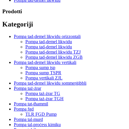
Pompa tad-demel likwidu
Prodotti
Kategoriji
Pompa tad-demel likwidu orizzontali
Pompa tad-demel likwidu
Pompa tad-demel likwidu
Pompa tad-demel likwidu TZJ
Pompa tad-demel likwidu ZGB
Pompa tad-demel likwidu vertikali
Pompa sump tsp
Pompa sump TSPR
Pompa vertikali ZJL
Pompa tad-demel likwidu sommerġibbli
Pompa taż-żrar
Pompa taż-żrar TG
Pompa taż-żrar TGH
Pompa tat-tħammil
Pompa fgd
TLR FGD Pump
Pompa tal-murd
Pompa tal-proċess kimiku