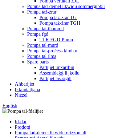
Pompa vertikali ZJL
Pompa tad-demel likwidu sommerġibbli
Pompa taż-żrar
Pompa taż-żrar TG
Pompa taż-żrar TGH
Pompa tat-tħammil
Pompa fgd
TLR FGD Pump
Pompa tal-murd
Pompa tal-proċess kimiku
Pompa tal-ilma
Spare parts
Partijiet imxarrbin
Assemblaġġ li jkollu
Partijiet tas-siġill
Aħbarijiet
Ikkuntattjana
Niżżel
English
Id-dar
Prodotti
Pompa tad-demel likwidu orizzontali