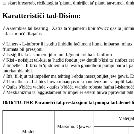
ta' skart imxarrab, riċiklaġġ ta 'pjanti, dmirijiet ta' pjanti tar-ramel, dmir
Karatteristiċi tad-Disinn:
√ Assemblea tal-bearing - Xafra ta 'dijametru kbir b'wiċċ qasira jimmi
tal-iskartoċċ fil-qafas.
√ Liners - L-inforor li jistgħu jinbidlu faċilment huma imbarrat, mhux
ffurmata bil-pressjoni.
√ Is-siġill tal-elastomeru jdur lura l-ġonot kollha tal-inforra.
√ Kisi - nofsijiet tal-kisi ta 'ħadid fondut jew duttili b'kisi ta' rinforz 
√ Impeller - Il-brix ta 'quddiem u ta' wara għandhom pompi barra l-pal
interkambjabbli.
√ Itfa 'fil-ħjut tal-impeller ma teħtieġ l-ebda inserzjonijiet jew ġewż. 
√ Throatbush - L-ilbies huwa mnaqqas u l-manutenzjoni ssimplifikata b
√ Qafas b'biċċa waħda - qafas b'biċċa waħda robusta ħafna l-iskartoċċ t
√ Mekkaniżmu ta 'aġġustament ta' impeller estern huwa pprovdut taħt l
18/16 TU-THR Parametri tal-prestazzjoni tal-pompa tad-demel l
Materjal
Massimu. Qawwa
Mudell