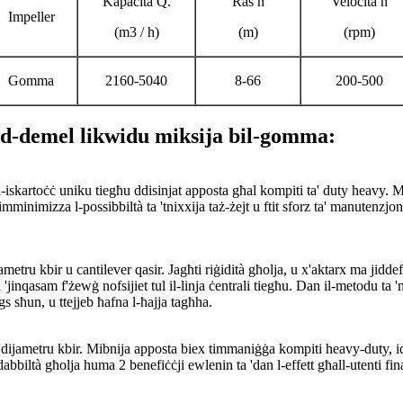
Kapaċità Q.
Ras h
Veloċità n
Impeller
(m3 / h)
(m)
(rpm)
Gomma
2160-5040
8-66
200-500
ad-demel likwidu miksija bil-gomma:
fl-iskartoċċ uniku tiegħu ddisinjat apposta għal kompiti ta' duty heavy. M
mminimizza l-possibbiltà ta 'tnixxija taż-żejt u ftit sforz ta' manutenzjo
ijametru kbir u cantilever qasir. Jagħti riġidità għolja, u x'aktarx ma jidd
inqasam f'żewġ nofsijiet tul il-linja ċentrali tiegħu. Dan il-metodu ta '
gs sħun, u ttejjeb ħafna l-ħajja tagħha.
ur b'dijametru kbir. Mibnija apposta biex timmaniġġa kompiti heavy-duty, i
dabbiltà għolja huma 2 benefiċċji ewlenin ta 'dan l-effett għall-utenti fina