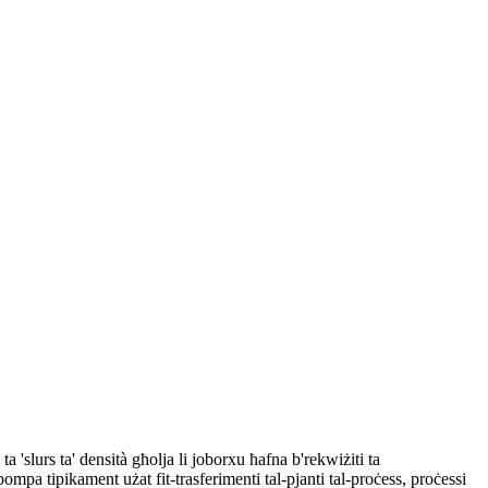
'slurs ta' densità għolja li joborxu ħafna b'rekwiżiti ta
mpa tipikament użat fit-trasferimenti tal-pjanti tal-proċess, proċessi