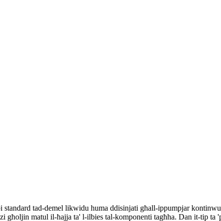
i standard tad-demel likwidu huma ddisinjati għall-ippumpjar kontinwu ta 
oljin matul il-ħajja ta' l-ilbies tal-komponenti tagħha. Dan it-tip ta 'po