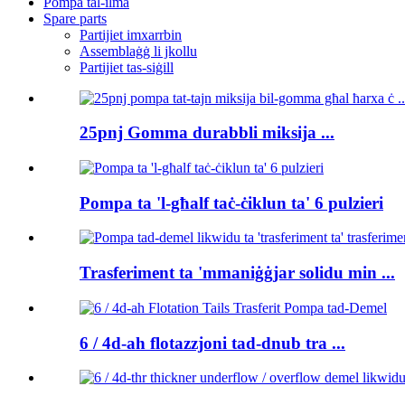
Pompa tal-ilma
Spare parts
Partijiet imxarrbin
Assemblaġġ li jkollu
Partijiet tas-siġill
25pnj Gomma durabbli miksija ...
Pompa ta 'l-għalf taċ-ċiklun ta' 6 pulzieri
Trasferiment ta 'mmaniġġjar solidu min ...
6 / 4d-ah flotazzjoni tad-dnub tra ...