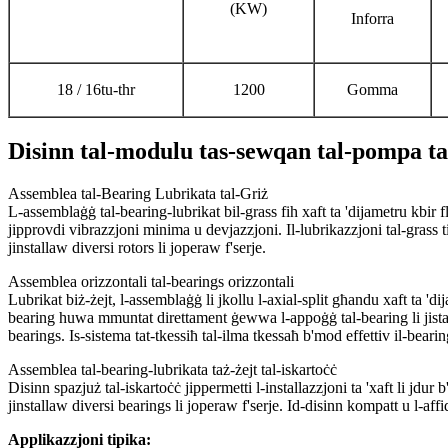
(KW)
Inforra
18 / 16tu-thr
1200
Gomma
Disinn tal-modulu tas-sewqan tal-pompa t
Assemblea tal-Bearing Lubrikata tal-Griż
L-assemblaġġ tal-bearing-lubrikat bil-grass fih xaft ta 'dijametru kbir 
jipprovdi vibrazzjoni minima u devjazzjoni. Il-lubrikazzjoni tal-grass ti
jinstallaw diversi rotors li joperaw f'serje.
Assemblea orizzontali tal-bearings orizzontali
Lubrikat biż-żejt, l-assemblaġġ li jkollu l-axial-split għandu xaft ta 'd
bearing huwa mmuntat direttament ġewwa l-appoġġ tal-bearing li jista 'j
bearings. Is-sistema tat-tkessiħ tal-ilma tkessaħ b'mod effettiv il-bearin
Assemblea tal-bearing-lubrikata taż-żejt tal-iskartoċċ
Disinn spazjuż tal-iskartoċċ jippermetti l-installazzjoni ta 'xaft li jd
jinstallaw diversi bearings li joperaw f'serje. Id-disinn kompatt u l-affi
Applikazzjoni tipika: