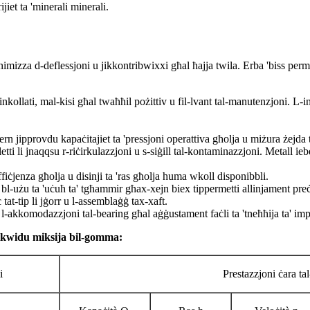
ijiet ta 'minerali minerali.
nimizza d-deflessjoni u jikkontribwixxi għal ħajja twila. Erba 'biss pe
 inkollati, mal-kisi għal twaħħil pożittiv u fil-lvant tal-manutenzjoni.
estern jipprovdu kapaċitajiet ta 'pressjoni operattiva għolja u miżura żejda t
etti li jnaqqsu r-riċirkulazzjoni u s-siġill tal-kontaminazzjoni. Metall
Effiċjenza għolja u disinji ta 'ras għolja huma wkoll disponibbli.
l-użu ta 'uċuħ ta' tgħammir għax-xejn biex tippermetti allinjament preċ
at-tip li jġorr u l-assemblaġġ tax-xaft.
-akkomodazzjoni tal-bearing għal aġġustament faċli ta 'tneħħija ta' impe
ikwidu miksija bil-gomma:
i
Prestazzjoni ċara ta