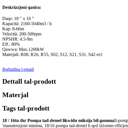
Deskrizzjoni qasira:
Daqs: 18 ″ x 16 ″
Kapaċità: 2160-5040m3 / h
Kap: 8-66m
Veloċità: 200-500rpm
NPSHR: 4.5-9m
Eff.: 80%
Qawwa: Max.1200kW
Materjali: R08, R26, R55, S02, S12, S21, S31, S42 eċċ
Ibgħatilna l-email
Dettall tal-prodott
Materjal
Tags tal-prodott
18 / 16tu-thr Pompa tad-demel likwidu miksija bil-gomma
Il-pomp
'manutenzjoni minima, 18/16 pompa tad-demel li qed iżżomm effiċjenzi għ