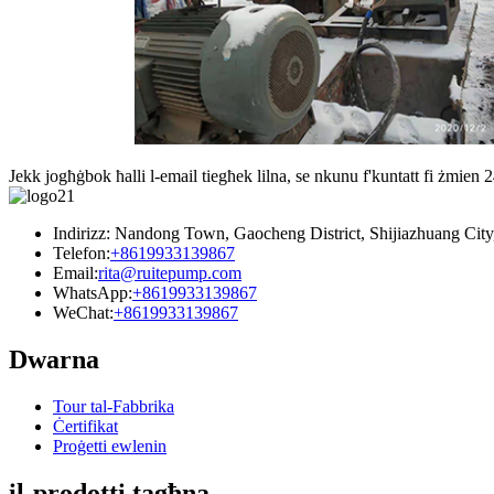
Jekk jogħġbok ħalli l-email tiegħek lilna, se nkunu f'kuntatt fi żmien 2
Indirizz: Nandong Town, Gaocheng District, Shijiazhuang City,
Telefon:
+8619933139867
Email:
rita@ruitepump.com
WhatsApp:
+8619933139867
WeChat:
+8619933139867
Dwarna
Tour tal-Fabbrika
Ċertifikat
Proġetti ewlenin
il-prodotti tagħna