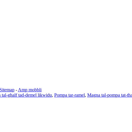
Sitemap
-
Amp mobbli
tal-għalf tad-demel likwidu
,
Pompa tar-ramel
,
Magna tal-pompa tat-tħ