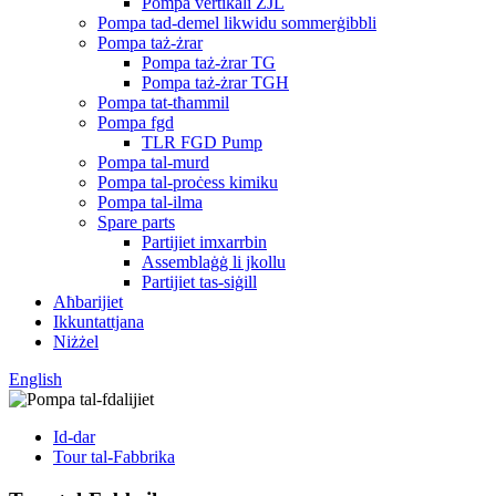
Pompa vertikali ZJL
Pompa tad-demel likwidu sommerġibbli
Pompa taż-żrar
Pompa taż-żrar TG
Pompa taż-żrar TGH
Pompa tat-tħammil
Pompa fgd
TLR FGD Pump
Pompa tal-murd
Pompa tal-proċess kimiku
Pompa tal-ilma
Spare parts
Partijiet imxarrbin
Assemblaġġ li jkollu
Partijiet tas-siġill
Aħbarijiet
Ikkuntattjana
Niżżel
English
Id-dar
Tour tal-Fabbrika