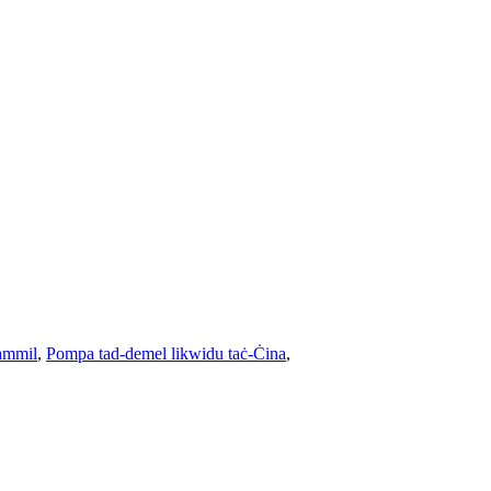
ammil
,
Pompa tad-demel likwidu taċ-Ċina
,