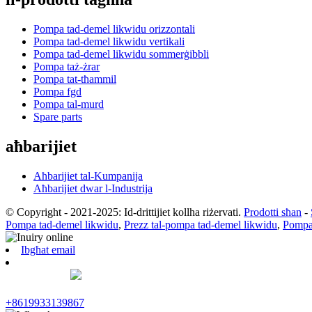
Pompa tad-demel likwidu orizzontali
Pompa tad-demel likwidu vertikali
Pompa tad-demel likwidu sommerġibbli
Pompa taż-żrar
Pompa tat-tħammil
Pompa fgd
Pompa tal-murd
Spare parts
aħbarijiet
Aħbarijiet tal-Kumpanija
Aħbarijiet dwar l-Industrija
© Copyright - 2021-2025: Id-drittijiet kollha riżervati.
Prodotti sħan
-
Pompa tad-demel likwidu
,
Prezz tal-pompa tad-demel likwidu
,
Pompa 
Ibgħat email
+8619933139867