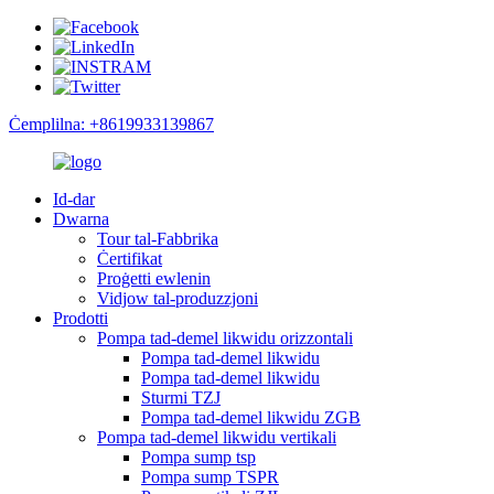
Ċemplilna: +8619933139867
Id-dar
Dwarna
Tour tal-Fabbrika
Ċertifikat
Proġetti ewlenin
Vidjow tal-produzzjoni
Prodotti
Pompa tad-demel likwidu orizzontali
Pompa tad-demel likwidu
Pompa tad-demel likwidu
Sturmi TZJ
Pompa tad-demel likwidu ZGB
Pompa tad-demel likwidu vertikali
Pompa sump tsp
Pompa sump TSPR