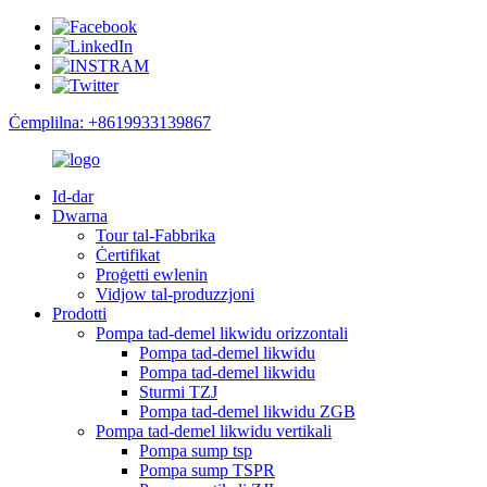
Ċemplilna: +8619933139867
Id-dar
Dwarna
Tour tal-Fabbrika
Ċertifikat
Proġetti ewlenin
Vidjow tal-produzzjoni
Prodotti
Pompa tad-demel likwidu orizzontali
Pompa tad-demel likwidu
Pompa tad-demel likwidu
Sturmi TZJ
Pompa tad-demel likwidu ZGB
Pompa tad-demel likwidu vertikali
Pompa sump tsp
Pompa sump TSPR