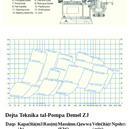
Dejta Teknika tal-Pompa Demel ZJ
Daqs
Kapaċità
(m3
Ras
(m)
Massimu.
Qawwa
Veloċità
(r
Npsh
m