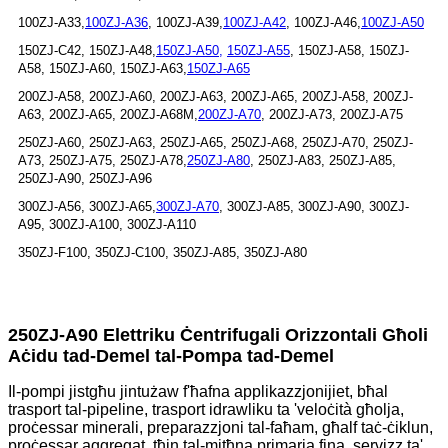
100ZJ-A33,
100ZJ-A36
, 100ZJ-A39,
100ZJ-A42
, 100ZJ-A46,
100ZJ-A50
150ZJ-C42, 150ZJ-A48,
150ZJ-A50,
150ZJ-A55
, 150ZJ-A58, 150ZJ-
A58, 150ZJ-A60, 150ZJ-A63,
150ZJ-A65
200ZJ-A58, 200ZJ-A60, 200ZJ-A63, 200ZJ-A65, 200ZJ-A58, 200ZJ-
A63, 200ZJ-A65, 200ZJ-A68M,
200ZJ-A70
, 200ZJ-A73, 200ZJ-A75
250ZJ-A60, 250ZJ-A63, 250ZJ-A65, 250ZJ-A68, 250ZJ-A70, 250ZJ-
A73, 250ZJ-A75, 250ZJ-A78,
250ZJ-A80
, 250ZJ-A83, 250ZJ-A85,
250ZJ-A90, 250ZJ-A96
300ZJ-A56, 300ZJ-A65,
300ZJ-A70
, 300ZJ-A85, 300ZJ-A90, 300ZJ-
A95, 300ZJ-A100, 300ZJ-A110
350ZJ-F100, 350ZJ-C100, 350ZJ-A85, 350ZJ-A80
250ZJ-A90 Elettriku Ċentrifugali Orizzontali Għoli
Aċidu tad-Demel tal-Pompa tad-Demel
Il-pompi jistgħu jintużaw f'ħafna applikazzjonijiet, bħal
trasport tal-pipeline, trasport idrawliku ta 'veloċità għolja,
proċessar minerali, preparazzjoni tal-faħam, għalf taċ-ċiklun,
proċessar aggregat, tħin tal-mitħna primarja fina, servizz ta'