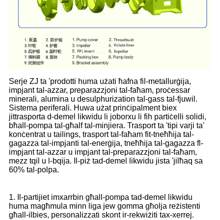
Serje ZJ ta 'prodotti huma użati ħafna fil-metallurġija,
impjant tal-azzar, preparazzjoni tal-faħam, proċessar
minerali, alumina u desulphurization tal-gass tal-fjuwil.
Sistema periferali. Huwa użat prinċipalment biex
jittrasporta d-demel likwidu li joborxu li fih partiċelli solidi,
bħall-pompa tal-għalf tal-minjiera. Trasport ta 'tipi varji ta'
konċentrat u tailings, trasport tal-faħam fit-tneħħija tal-
gagazza tal-impjanti tal-enerġija, tneħħija tal-gagazza fl-
impjant tal-azzar u impjant tal-preparazzjoni tal-faħam,
mezz tqil u l-bqija. Il-piż tad-demel likwidu jista 'jilħaq sa
60% tal-polpa.
1. Il-partijiet imxarrbin għall-pompa tad-demel likwidu
huma magħmula minn liga jew gomma għolja reżistenti
għall-ilbies, personalizzati skont ir-rekwiżiti tax-xerrej.