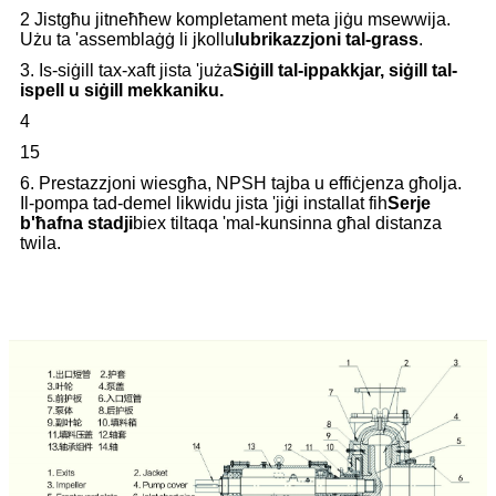
2 Jistgħu jitneħħew kompletament meta jiġu msewwija.
Użu ta 'assemblaġġ li jkollu
lubrikazzjoni tal-grass
.
3. Is-siġill tax-xaft jista 'juża
Siġill tal-ippakkjar, siġill tal-
ispell u siġill mekkaniku.
4
15
6. Prestazzjoni wiesgħa, NPSH tajba u effiċjenza għolja.
Il-pompa tad-demel likwidu jista 'jiġi installat fih
Serje
b'ħafna stadji
biex tiltaqa 'mal-kunsinna għal distanza
twila.