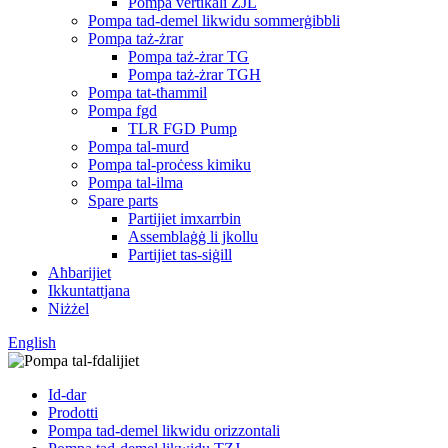
Pompa vertikali ZJL
Pompa tad-demel likwidu sommerġibbli
Pompa taż-żrar
Pompa taż-żrar TG
Pompa taż-żrar TGH
Pompa tat-tħammil
Pompa fgd
TLR FGD Pump
Pompa tal-murd
Pompa tal-proċess kimiku
Pompa tal-ilma
Spare parts
Partijiet imxarrbin
Assemblaġġ li jkollu
Partijiet tas-siġill
Aħbarijiet
Ikkuntattjana
Niżżel
English
Id-dar
Prodotti
Pompa tad-demel likwidu orizzontali