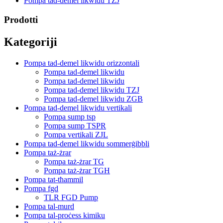
Pompa tad-demel likwidu TZJ
Prodotti
Kategoriji
Pompa tad-demel likwidu orizzontali
Pompa tad-demel likwidu
Pompa tad-demel likwidu
Pompa tad-demel likwidu TZJ
Pompa tad-demel likwidu ZGB
Pompa tad-demel likwidu vertikali
Pompa sump tsp
Pompa sump TSPR
Pompa vertikali ZJL
Pompa tad-demel likwidu sommerġibbli
Pompa taż-żrar
Pompa taż-żrar TG
Pompa taż-żrar TGH
Pompa tat-tħammil
Pompa fgd
TLR FGD Pump
Pompa tal-murd
Pompa tal-proċess kimiku