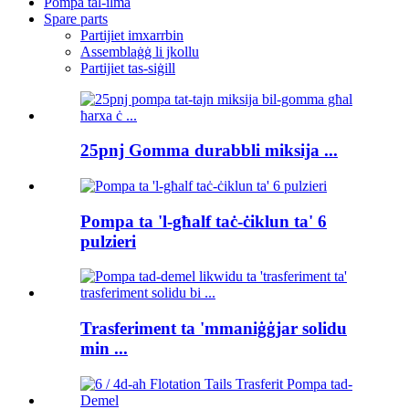
Pompa tal-ilma
Spare parts
Partijiet imxarrbin
Assemblaġġ li jkollu
Partijiet tas-siġill
25pnj Gomma durabbli miksija ...
Pompa ta 'l-għalf taċ-ċiklun ta' 6
pulzieri
Trasferiment ta 'mmaniġġjar solidu
min ...