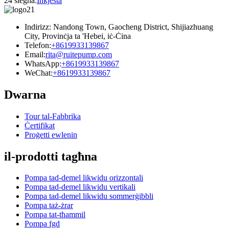
24 siegħa.
Inkjesta
Indirizz: Nandong Town, Gaocheng District, Shijiazhuang
City, Provinċja ta 'Hebei, iċ-Ċina
Telefon:
+8619933139867
Email:
rita@ruitepump.com
WhatsApp:
+8619933139867
WeChat:
+8619933139867
Dwarna
Tour tal-Fabbrika
Ċertifikat
Proġetti ewlenin
il-prodotti tagħna
Pompa tad-demel likwidu orizzontali
Pompa tad-demel likwidu vertikali
Pompa tad-demel likwidu sommerġibbli
Pompa taż-żrar
Pompa tat-tħammil
Pompa fgd