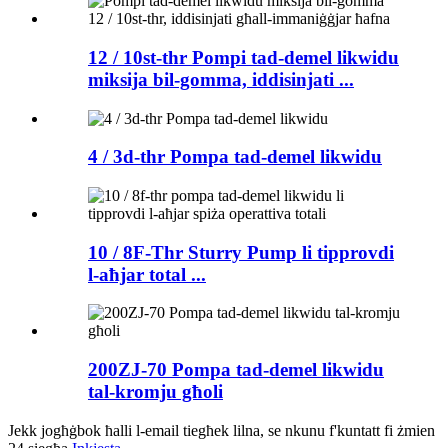
12 / 10st-thr Pompi tad-demel likwidu
miksija bil-gomma, iddisinjati ...
4 / 3d-thr Pompa tad-demel likwidu
10 / 8F-Thr Sturry Pump li tipprovdi
l-aħjar total ...
200ZJ-70 Pompa tad-demel likwidu
tal-kromju għoli
Jekk jogħġbok ħalli l-email tiegħek lilna, se nkunu f'kuntatt fi żmien