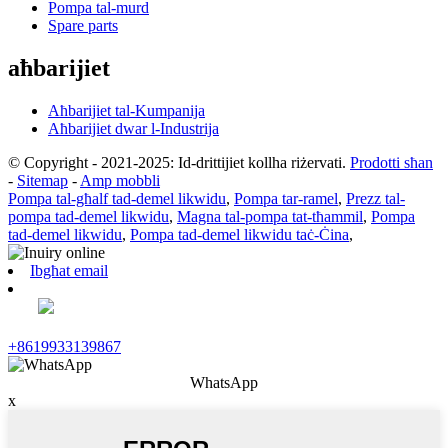
Pompa tal-murd
Spare parts
aħbarijiet
Aħbarijiet tal-Kumpanija
Aħbarijiet dwar l-Industrija
© Copyright - 2021-2025: Id-drittijiet kollha riżervati.
Prodotti sħan
-
Sitemap
-
Amp mobbli
Pompa tal-għalf tad-demel likwidu
,
Pompa tar-ramel
,
Prezz tal-
pompa tad-demel likwidu
,
Magna tal-pompa tat-tħammil
,
Pompa
tad-demel likwidu
,
Pompa tad-demel likwidu taċ-Ċina
,
Ibgħat email
+8619933139867
WhatsApp
x