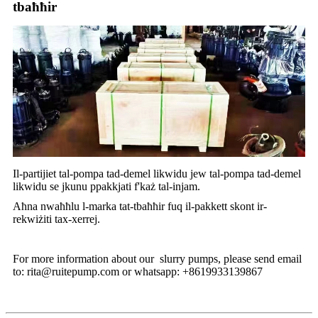
tbaħħir
Il-partijiet tal-pompa tad-demel likwidu jew tal-pompa tad-demel
likwidu se jkunu ppakkjati f'każ tal-injam.
Aħna nwaħħlu l-marka tat-tbaħħir fuq il-pakkett skont ir-
rekwiżiti tax-xerrej.
For more information about our slurry pumps, please send email
to: rita@ruitepump.com or whatsapp: +8619933139867