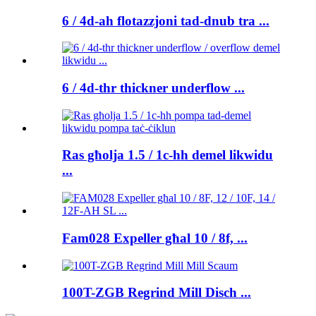
6 / 4d-ah flotazzjoni tad-dnub tra ...
6 / 4d-thr thickner underflow ...
Ras għolja 1.5 / 1c-hh demel likwidu
...
Fam028 Expeller għal 10 / 8f, ...
100T-ZGB Regrind Mill Disch ...