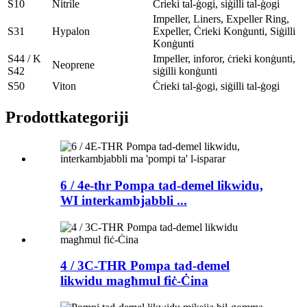
S10
Nitrile
Ċrieki tal-ġogi, siġilli tal-ġogi
Impeller, Liners, Expeller Ring,
S31
Hypalon
Expeller, Ċrieki Konġunti, Siġilli
Konġunti
S44 / K
Impeller, inforor, ċrieki konġunti,
Neoprene
S42
siġilli konġunti
S50
Viton
Ċrieki tal-ġogi, siġilli tal-ġogi
Prodott
kategoriji
6 / 4e-thr Pompa tad-demel likwidu,
WI interkambjabbli ...
4 / 3C-THR Pompa tad-demel
likwidu magħmul fiċ-Ċina