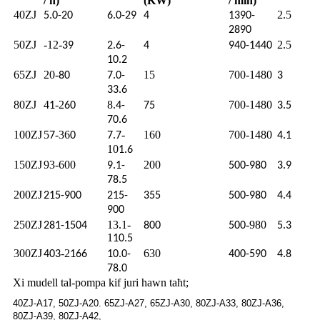
/ h)
(KW)
/ min)
40ZJ
2.5
5.0-20
6.0-29
4
1390-
2890
50ZJ
-12-
2.5
39
2.6-
4
940-1440
10.2
65ZJ
20-
15
700-1480
80
7.0-
3
33.6
80ZJ
4
-2
8
700-1480
1
60
.4-
75
3.5
70.6
100ZJ
5
-36
-
160
700-1480
7
0
7.7
4.1
10
1.6
150ZJ
93-600
200
9.1-
500-980
3.9
78.5
200ZJ
215-900
215-
355
500-980
4.4
900
250ZJ
13.1-
-980
281-1504
800
500
5.3
1
10.5
300ZJ
-2
630
403
166
10.0-
400-590
4.8
78.0
Xi mudell tal-pompa kif juri hawn taħt;
40ZJ-A17, 50ZJ-A20. 65ZJ-A27, 65ZJ-A30, 80ZJ-A33, 80ZJ-A36,
80ZJ-A39, 80ZJ-A42,