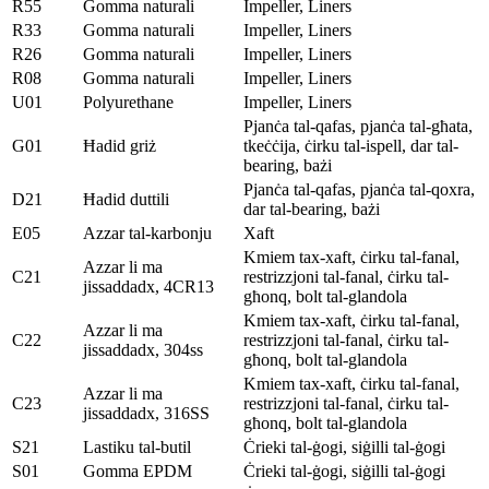
R55
Gomma naturali
Impeller, Liners
R33
Gomma naturali
Impeller, Liners
R26
Gomma naturali
Impeller, Liners
R08
Gomma naturali
Impeller, Liners
U01
Polyurethane
Impeller, Liners
Pjanċa tal-qafas, pjanċa tal-għata,
G01
Ħadid griż
tkeċċija, ċirku tal-ispell, dar tal-
bearing, bażi
Pjanċa tal-qafas, pjanċa tal-qoxra,
D21
Ħadid duttili
dar tal-bearing, bażi
E05
Azzar tal-karbonju
Xaft
Kmiem tax-xaft, ċirku tal-fanal,
Azzar li ma
C21
restrizzjoni tal-fanal, ċirku tal-
jissaddadx, 4CR13
għonq, bolt tal-glandola
Kmiem tax-xaft, ċirku tal-fanal,
Azzar li ma
C22
restrizzjoni tal-fanal, ċirku tal-
jissaddadx, 304ss
għonq, bolt tal-glandola
Kmiem tax-xaft, ċirku tal-fanal,
Azzar li ma
C23
restrizzjoni tal-fanal, ċirku tal-
jissaddadx, 316SS
għonq, bolt tal-glandola
S21
Lastiku tal-butil
Ċrieki tal-ġogi, siġilli tal-ġogi
S01
Gomma EPDM
Ċrieki tal-ġogi, siġilli tal-ġogi