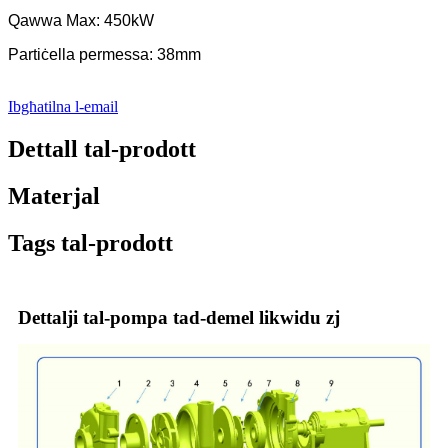
Qawwa Max: 450kW
Partiċella permessa: 38mm
Ibgħatilna l-email
Dettall tal-prodott
Materjal
Tags tal-prodott
Dettalji tal-pompa tad-demel likwidu zj