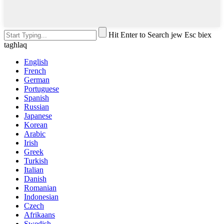
Hit Enter to Search jew Esc biex
tagħlaq
English
French
German
Portuguese
Spanish
Russian
Japanese
Korean
Arabic
Irish
Greek
Turkish
Italian
Danish
Romanian
Indonesian
Czech
Afrikaans
Swedish