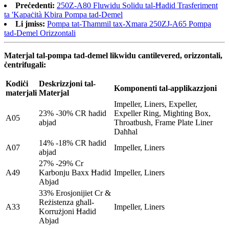
Preċedenti:
250Z-A80 Fluwidu Solidu tal-Ħadid Trasferiment
ta 'Kapaċità Kbira Pompa tad-Demel
Li jmiss:
Pompa tat-Tħammil tax-Xmara 250ZJ-A65 Pompa
tad-Demel Orizzontali
Materjal tal-pompa tad-demel likwidu cantilevered, orizzontali,
ċentrifugali:
Kodiċi
Deskrizzjoni tal-
Komponenti tal-applikazzjoni
materjali
Materjal
Impeller, Liners, Expeller,
23% -30% CR ħadid
Expeller Ring, Mighting Box,
A05
abjad
Throatbush, Frame Plate Liner
Daħħal
14% -18% CR ħadid
A07
Impeller, Liners
abjad
27% -29% Cr
A49
Karbonju Baxx Ħadid
Impeller, Liners
Abjad
33% Erosjonijiet Cr &
Reżistenza għall-
A33
Impeller, Liners
Korrużjoni Ħadid
Abjad