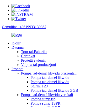
Ċemplilna: +8619933139867
Id-dar
Dwarna
Tour tal-Fabbrika
Ċertifikat
Proġetti ewlenin
Vidjow tal-produzzjoni
Prodotti
Pompa tad-demel likwidu orizzontali
Pompa tad-demel likwidu
Pompa tad-demel likwidu
Sturmi TZJ
Pompa tad-demel likwidu ZGB
Pompa tad-demel likwidu vertikali
Pompa sump tsp
Pompa sump TSPR