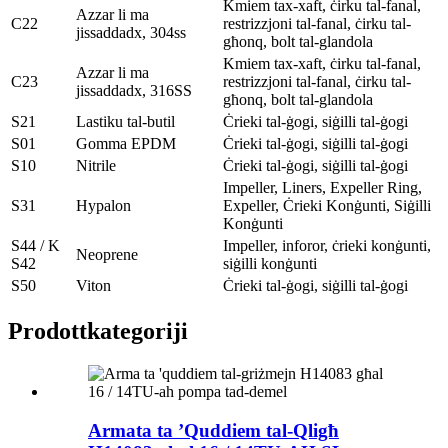
Kmiem tax-xaft, ċirku tal-fanal,
Azzar li ma
C22
restrizzjoni tal-fanal, ċirku tal-
jissaddadx, 304ss
għonq, bolt tal-glandola
Kmiem tax-xaft, ċirku tal-fanal,
Azzar li ma
C23
restrizzjoni tal-fanal, ċirku tal-
jissaddadx, 316SS
għonq, bolt tal-glandola
S21
Lastiku tal-butil
Ċrieki tal-ġogi, siġilli tal-ġogi
S01
Gomma EPDM
Ċrieki tal-ġogi, siġilli tal-ġogi
S10
Nitrile
Ċrieki tal-ġogi, siġilli tal-ġogi
Impeller, Liners, Expeller Ring,
S31
Hypalon
Expeller, Ċrieki Konġunti, Siġilli
Konġunti
S44 / K
Impeller, inforor, ċrieki konġunti,
Neoprene
S42
siġilli konġunti
S50
Viton
Ċrieki tal-ġogi, siġilli tal-ġogi
Prodott
kategoriji
Armata ta ’Quddiem tal-Qligħ