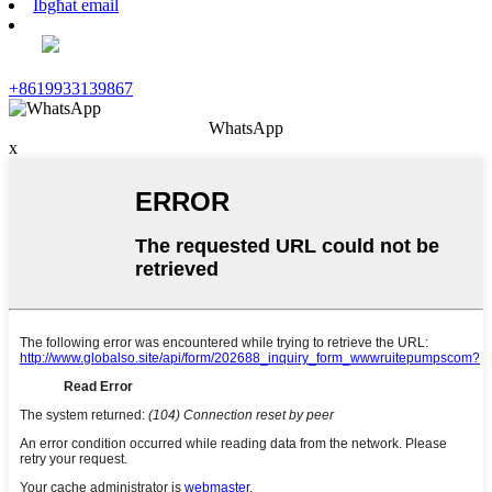
Ibgħat email
+8619933139867
WhatsApp
x