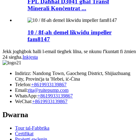
FPL Daħħal D3041 għal Transf
Minerali Konċentrat ...
10 / 8f-ah demel likwidu impeller
fam8147
Jekk jogħġbok ħalli l-email tiegħek lilna, se nkunu f'kuntatt fi żmien
24 siegħa.
Inkjesta
Indirizz: Nandong Town, Gaocheng District, Shijiazhuang
City, Provinċja ta 'Hebei, iċ-Ċina
Telefon:
+8619933139867
Email:
rita@ruitepump.com
WhatsApp:
+8619933139867
WeChat:
+8619933139867
Dwarna
Tour tal-Fabbrika
Ċertifikat
Proġetti ewlenin