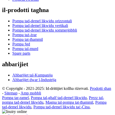
il-prodotti tagħna
Pompa tad-demel likwidu orizzontali
Pompa tad-demel likwidu vertikali
Pompa tad-demel likwidu sommerġibbli
Pompa taż-żrar
Pompa tat-tħammil
Pompa fgd
Pompa tal-murd
Spare parts
aħbarijiet
Aħbarijiet tal-Kumpanija
Aħbarijiet dwar l-Industrija
© Copyright - 2021-2025: Id-drittijiet kollha riżervati.
Prodotti sħan
-
Sitemap
-
Amp mobbli
Pompa tar-ramel
,
Pompa tal-għalf tad-demel likwidu
,
Prezz tal-
pompa tad-demel likwidu
,
Magna tal-pompa tat-tħammil
,
Pompa
tad-demel likwidu
,
Pompa tad-demel likwidu taċ-Ċina
,