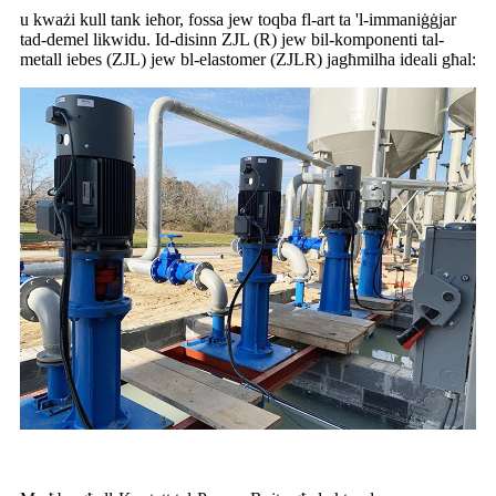
u kważi kull tank ieħor, fossa jew toqba fl-art ta 'l-immaniġġjar
tad-demel likwidu. Id-disinn ZJL (R) jew bil-komponenti tal-
metall iebes (ZJL) jew bl-elastomer (ZJLR) jagħmilha ideali għal: