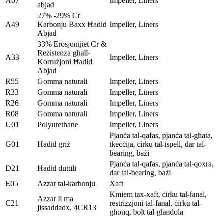
A07
Impeller, Liners
abjad
27% -29% Cr
A49
Karbonju Baxx Ħadid
Impeller, Liners
Abjad
33% Erosjonijiet Cr &
Reżistenza għall-
A33
Impeller, Liners
Korrużjoni Ħadid
Abjad
R55
Gomma naturali
Impeller, Liners
R33
Gomma naturali
Impeller, Liners
R26
Gomma naturali
Impeller, Liners
R08
Gomma naturali
Impeller, Liners
U01
Polyurethane
Impeller, Liners
Pjanċa tal-qafas, pjanċa tal-għata,
G01
Ħadid griż
tkeċċija, ċirku tal-ispell, dar tal-
bearing, bażi
Pjanċa tal-qafas, pjanċa tal-qoxra,
D21
Ħadid duttili
dar tal-bearing, bażi
E05
Azzar tal-karbonju
Xaft
Kmiem tax-xaft, ċirku tal-fanal,
Azzar li ma
C21
restrizzjoni tal-fanal, ċirku tal-
jissaddadx, 4CR13
għonq, bolt tal-glandola