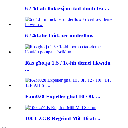
6 / 4d-ah flotazzjoni tad-dnub tra ...
6 / 4d-thr thickner underflow ...
Ras għolja 1.5 / 1c-hh demel likwidu
...
Fam028 Expeller għal 10 / 8f, ...
100T-ZGB Regrind Mill Disch ...