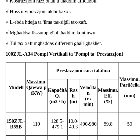
√ Kostruzzjoni razzjonali u tħaddim affidabbli.
√ Ħoss u vibrazzjoni aktar baxxi.
√ L-ebda ħtieġa ta 'ilma tas-siġill tax-xaft.
√ Mgħaddsa fis-sump għal tħaddim kontinwu.
√ Tul tax-xaft mgħaddas differenti għall-għażliet.
100ZJL-A34 Pompi Vertikali ta 'Pompi ta' Prestazzjoni
Prestazzjoni ċara tal-ilma
Massimu.
Massimu.
Partiċella
Mudell
Qawwa p
Veloċità
Kapaċità
Ras
Massimu.
(KW)
n
(mm)
Q.
h
Eff.
(r /
(m3 / h)
(m)
(%)
min)
150ZJL-
128.5-
10.0-
110
490-980
59.8
50
B55B
479.1
49.3