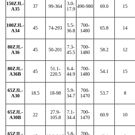
150ZJL-
3.0-
37
99-364
490-980
69.0
15
A35
17.9
100ZJL-
5.5-
700-
45
74-293
65.8
14
A34
36.8
1480
80ZJL-
7.3-
700-
45
50-201
58.2
12
A36
45.5
1480
80ZJL-
51.1-
6.4-
700-
45
54.1
15
A36B
220.5
44.9
1480
65ZJL-
5.9-
700-
18.5
18-98
53.7
8
A30
34.7
1470
65ZJL-
27.9-
7.1-
700-
22
60.9
10
A30B
105.8
34.4
1470
65ZJL-
5.8-
700-