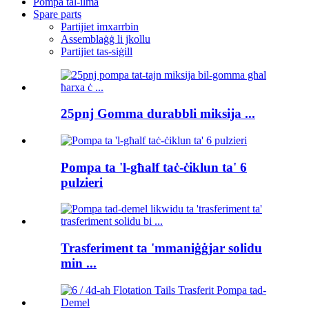
Pompa tal-ilma
Spare parts
Partijiet imxarrbin
Assemblaġġ li jkollu
Partijiet tas-siġill
25pnj Gomma durabbli miksija ...
Pompa ta 'l-għalf taċ-ċiklun ta' 6
pulzieri
Trasferiment ta 'mmaniġġjar solidu
min ...