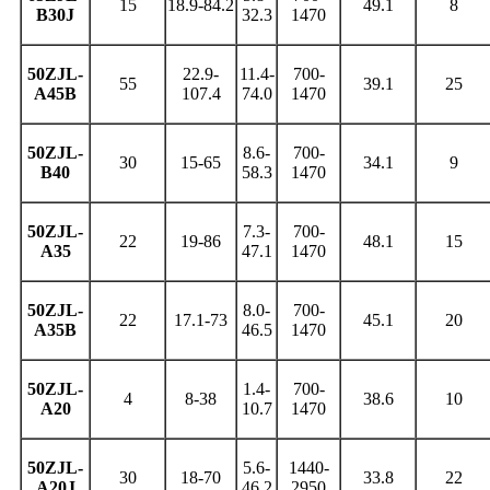
15
18.9-84.2
49.1
8
B30J
32.3
1470
50ZJL-
22.9-
11.4-
700-
55
39.1
25
A45B
107.4
74.0
1470
50ZJL-
8.6-
700-
30
15-65
34.1
9
B40
58.3
1470
50ZJL-
7.3-
700-
22
19-86
48.1
15
A35
47.1
1470
50ZJL-
8.0-
700-
22
17.1-73
45.1
20
A35B
46.5
1470
50ZJL-
1.4-
700-
4
8-38
38.6
10
A20
10.7
1470
50ZJL-
5.6-
1440-
30
18-70
33.8
22
A20J
46.2
2950