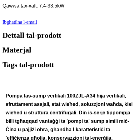
Qawwa tax-xaft: 7.4-33.5kW
Ibgħatilna l-email
Dettall tal-prodott
Materjal
Tags tal-prodott
Pompa tas-sump vertikali 100ZJL-A34 hija vertikali,
sfruttament assjali, stat wieħed, soluzzjoni waħda, kisi
wieħed u struttura ċentrifugali. Din is-serje tippompja
billi tgħaqqad vantaġġi ta 'pompi ta' sump simili miċ-
Ċina u pajjiżi oħra, għandha l-karatteristiċi ta
'effiċjenza għolja, konservazzjoni tal-enerġija,