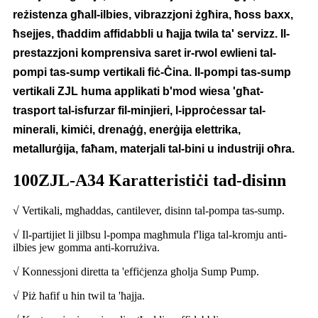
reżistenza għall-ilbies, vibrazzjoni żgħira, ħoss baxx,
ħsejjes, tħaddim affidabbli u ħajja twila ta' servizz. Il-
prestazzjoni komprensiva saret ir-rwol ewlieni tal-
pompi tas-sump vertikali fiċ-Ċina. Il-pompi tas-sump
vertikali ZJL huma applikati b'mod wiesa 'għat-
trasport tal-isfurzar fil-minjieri, l-ipproċessar tal-
minerali, kimiċi, drenaġġ, enerġija elettrika,
metallurġija, faħam, materjali tal-bini u industriji oħra.
100ZJL-A34 Karatteristiċi tad-disinn
√ Vertikali, mgħaddas, cantilever, disinn tal-pompa tas-sump.
√ Il-partijiet li jilbsu l-pompa magħmula f'liga tal-kromju anti-
ilbies jew gomma anti-korrużiva.
√ Konnessjoni diretta ta 'effiċjenza għolja Sump Pump.
√ Piż ħafif u ħin twil ta 'ħajja.