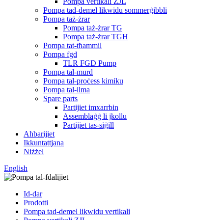
Pompa vertikali ZJL
Pompa tad-demel likwidu sommerġibbli
Pompa taż-żrar
Pompa taż-żrar TG
Pompa taż-żrar TGH
Pompa tat-tħammil
Pompa fgd
TLR FGD Pump
Pompa tal-murd
Pompa tal-proċess kimiku
Pompa tal-ilma
Spare parts
Partijiet imxarrbin
Assemblaġġ li jkollu
Partijiet tas-siġill
Aħbarijiet
Ikkuntattjana
Niżżel
English
Id-dar
Prodotti
Pompa tad-demel likwidu vertikali