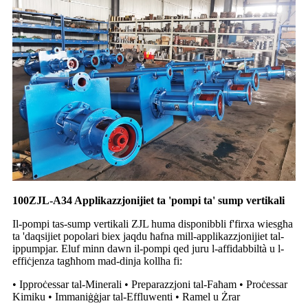
100ZJL-A34 Applikazzjonijiet ta 'pompi ta' sump vertikali
Il-pompi tas-sump vertikali ZJL huma disponibbli f'firxa wiesgħa
ta 'daqsijiet popolari biex jaqdu ħafna mill-applikazzjonijiet tal-
ippumpjar. Eluf minn dawn il-pompi qed juru l-affidabbiltà u l-
effiċjenza tagħhom mad-dinja kollha fi:
• Ipproċessar tal-Minerali • Preparazzjoni tal-Faħam • Proċessar
Kimiku • Immaniġġjar tal-Effluwenti • Ramel u Żrar