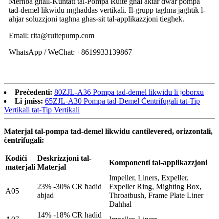
Merħba għall-Kuntatt tal-Pompa Ruite għal aktar dwar pompa
tad-demel likwidu mgħaddas vertikali. Il-grupp tagħna jagħtik l-
aħjar soluzzjoni tagħna għas-sit tal-applikazzjoni tiegħek.
Email: rita@ruitepump.com
WhatsApp / WeChat: +8619933139867
Preċedenti:
80ZJL-A36 Pompa tad-demel likwidu li joborxu
Li jmiss:
65ZJL-A30 Pompa tad-Demel Ċentrifugali tat-Tip
Vertikali tat-Tip Vertikali
Materjal tal-pompa tad-demel likwidu cantilevered, orizzontali,
ċentrifugali:
Kodiċi
Deskrizzjoni tal-
Komponenti tal-applikazzjoni
materjali
Materjal
Impeller, Liners, Expeller,
23% -30% CR ħadid
Expeller Ring, Mighting Box,
A05
abjad
Throatbush, Frame Plate Liner
Daħħal
14% -18% CR ħadid