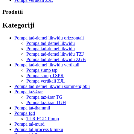
Pompa vertikali ZJL
Prodotti
Kategoriji
Pompa tad-demel likwidu orizzontali
Pompa tad-demel likwidu
Pompa tad-demel likwidu
Pompa tad-demel likwidu TZJ
Pompa tad-demel likwidu ZGB
Pompa tad-demel likwidu vertikali
Pompa sump tsp
Pompa sump TSPR
Pompa vertikali ZJL
Pompa tad-demel likwidu sommerġibbli
Pompa taż-żrar
Pompa taż-żrar TG
Pompa taż-żrar TGH
Pompa tat-tħammil
Pompa fgd
TLR FGD Pump
Pompa tal-murd
Pompa tal-proċess kimiku