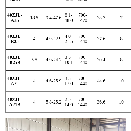
40ZJL-
8.1-
700-
18.5
9.4-47.6
38.7
7
A35
48.0
1470
40ZJL-
4.0-
700-
4
4.9-22.9
37.6
8
B25
21.5
1440
40ZJL-
3.5-
700-
5.5
4.9-24.2
30.4
8
B25B
19.1
1440
40ZJL-
3.3-
700-
4
4.6-25.9
44.6
10
A21
17.0
1440
40ZJL-
2.5-
700-
4
5.8-25.2
36.6
10
A21B
14.6
1440