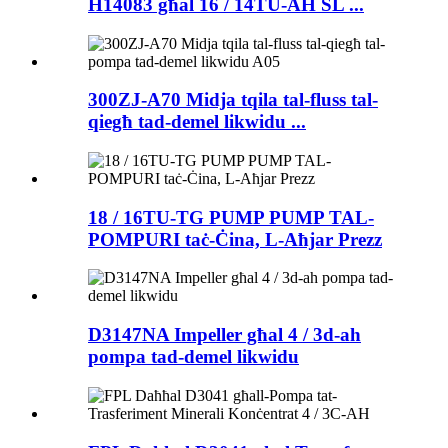
H14083 għal 16 / 14TU-AH SL ...
300ZJ-A70 Midja tqila tal-fluss tal-
qiegħ tad-demel likwidu ...
18 / 16TU-TG PUMP PUMP TAL-
POMPURI taċ-Ċina, L-Aħjar Prezz
D3147NA Impeller għal 4 / 3d-ah
pompa tad-demel likwidu